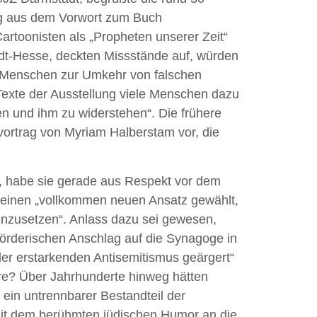
ung aus dem Vorwort zum Buch
Cartoonisten als „Propheten unserer Zeit“
dt-Hesse, deckten Missstände auf, würden
, „Menschen zur Umkehr von falschen
exte der Ausstellung viele Menschen dazu
n und ihm zu widerstehen“. Die frühere
ortrag von Myriam Halberstam vor, die
e, habe sie gerade aus Respekt vor dem
 einen „vollkommen neuen Ansatz gewählt,
zusetzen“. Anlass dazu sei gewesen,
örderischen Anschlag auf die Synagoge in
er erstarkenden Antisemitismus geärgert“
ere? Über Jahrhunderte hinweg hätten
ein untrennbarer Bestandteil der
mit dem berühmten jüdischen Humor an die