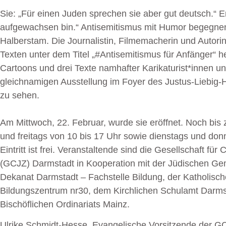
Sie: „Für einen Juden sprechen sie aber gut deutsch.“ E
aufgewachsen bin.“ Antisemitismus mit Humor begegnen
Halberstam. Die Journalistin, Filmemacherin und Autori
Texten unter dem Titel „#Antisemitismus für Anfänger“ 
Cartoons und drei Texte namhafter Karikaturist*innen und
gleichnamigen Ausstellung im Foyer des Justus-Liebi
zu sehen.
Am Mittwoch, 22. Februar, wurde sie eröffnet. Noch bis 
und freitags von 10 bis 17 Uhr sowie dienstags und don
Eintritt ist frei. Veranstaltende sind die Gesellschaft f
(GCJZ) Darmstadt in Kooperation mit der Jüdischen G
Dekanat Darmstadt – Fachstelle Bildung, der Katholis
Bildungszentrum nr30, dem Kirchlichen Schulamt Darms
Bischöflichen Ordinariats Mainz.
Ulrike Schmidt-Hesse
, Evangelische Vorsitzende der G