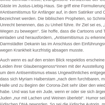
Gäste im Justus-Liebig-Haus. Sie griff eine Formulier
#Antisemitismus für Anfänger auf, in dem Satiriker und 
bezeichnet werden. Die biblischen Propheten, so Schmi
Unrecht benennen, das zu Unheil führe. Ihr Ziel sei es
Wegen zu bewegen“. Sie hoffe, dass die Cartoons und T
einladen und herausfordern, „Antisemitismus zu erkenne
Darmstädter Dekanin las im Anschluss den Einführungsv
wegen Krankheit kurzfristig absagen musste.
Auch wenn es auf den ersten Blick respektlos erschein
Leiden ihrer Glaubensgenoss*innen mit der Ausstellung
um dem Antisemitismus etwas Ungewöhnliches entgegen
dass sich Myriam Halberstam „nach dem furchtbaren, m
Halle und zu Beginn der Corona-Zeit sehr über den wied
habe. Und was tue ein Jude, wenn er oder sie sich ärg
Juden „nur mit Lachen und Weinen überlebt“. Humor sei 
jüdischen DNA geworden. So sei die jüdische Autorin „