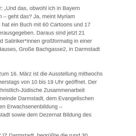
r: „Und das, obwohl ich in Bayern
 – geht das? Ja, meint Myriam
n hat ein Buch mit 60 Cartoons und 17
herausgegeben. Daraus sind jetzt 21
 Satiriker*innen großformatig in einer
g-Hauses, Große Bachgasse2
,
in Darmstadt
zum 16. März ist die Ausstellung mittwochs
nerstags von 10 bis 19 Uhr geöffnet. Der
ür Christlich-Jüdische Zusammenarbeit
emeinde Darmstadt, dem Evangelischen
chen Erwachsenenbildung –
tadt sowie dem Dezernat Bildung des
CJZ Darmstadt, begrüßte die rund 30